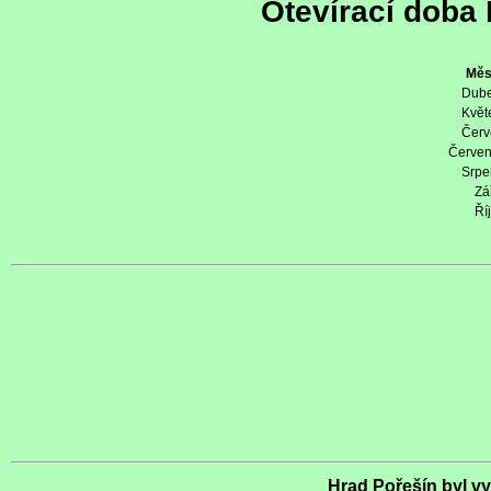
Otevírací doba 
Měsí
Dube
Květe
Červe
Červene
Srpe
Zář
Říje
Hrad Pořešín byl v