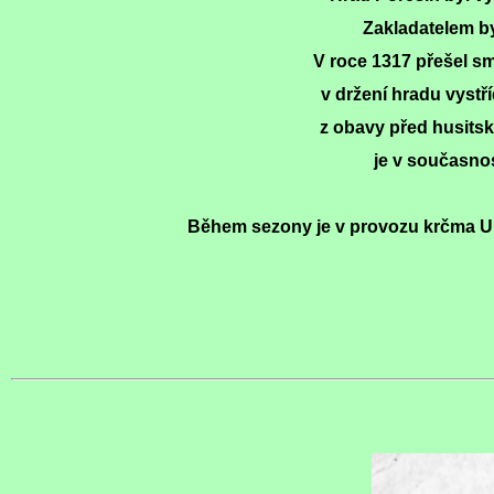
Zakladatelem by
V roce 1317 přešel sm
v držení hradu vystří
z obavy před husitsk
je v současno
Během sezony je v provozu krčma U M