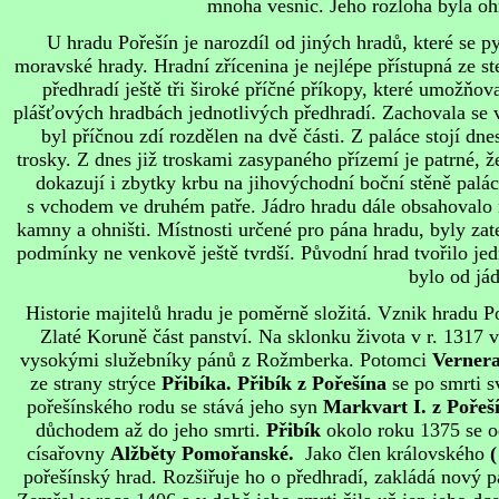
mnoha vesnic. Jeho rozloha byla oh
U hradu Pořešín je narozdíl od jiných hradů, které s
moravské hrady. Hradní zřícenina je nejlépe přístupná ze st
předhradí ještě tři široké příčné příkopy, které umožňo
plášťových hradbách jednotlivých předhradí. Zachovala se vš
byl příčnou zdí rozdělen na dvě části. Z paláce stojí dn
trosky. Z dnes již troskami zasypaného přízemí je patrné, ž
dokazují i zbytky krbu na jihovýchodní boční stěně pal
s vchodem ve druhém patře. Jádro hradu dále obsahovalo m
kamny a ohništi. Místnosti určené pro pána hradu, byly z
podmínky ne venkově ještě tvrdší. Původní hrad tvořilo je
bylo od já
Historie majitelů hradu je poměrně složitá. Vznik hradu P
Zlaté Koruně část panství. Na sklonku života v r. 1317 
vysokými služebníky pánů z Rožmberka. Potomci
Verner
ze strany strýce
Přibíka.
Přibík z Pořešína
se po smrti 
pořešínského rodu se stává jeho syn
Markvart I. z Pořeš
důchodem až do jeho smrti.
Přibík
okolo roku 1375 se od
císařovny
Alžběty Pomořanské.
Jako člen královského
(
pořešínský hrad. Rozšiřuje ho o předhradí, zakládá nový p