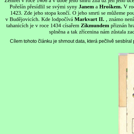
Zemřel v roce 1406 a v době jeho smrti žila už jen jeho dc
Pořešín přesídlil se svými syny
Janem
a
Hroškem.
V roc
1423. Zde jeho stopa končí. O jeho smrti se můžeme pouz
v Budějovicích. Kde lodpočívá
Markvart II.
, známo není
tahanicích je v roce 1434 císařem
Zikmundem
přiznán hr
splněna a tak zřícenina nám zůstala 
Cílem tohoto článku je shrnout data, která pečlivě sesbír