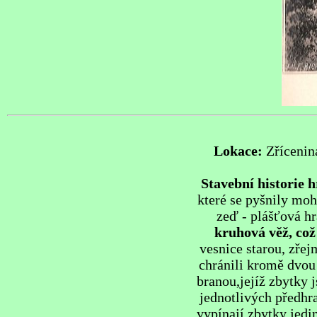
Lokace:
Zřícenin
Stavební historie 
které se pyšnily mo
zeď - plášťová h
kruhová věž, což 
vesnice starou, zřej
chránili kromě dvou
branou,jejíž zbytky 
jednotlivých předhra
vypínají zbytky jedi