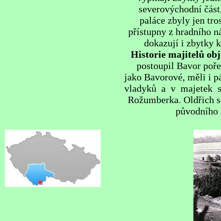
severovýchodní část,
paláce zbyly jen tr
přístupny z hradního n
dokazují i zbytky 
Historie majitelů ob
postoupil Bavor poře
jako Bavorové, měli i p
vladyků a v majetek s
Rožumberka. Oldřich se 
původního 