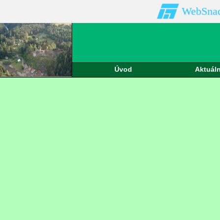
WebSna
Úvod
Aktuáln