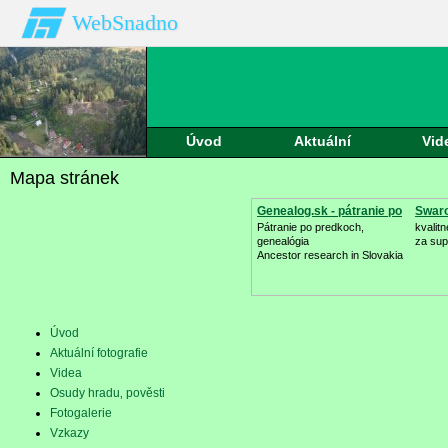
WebSnadno
Úvod
Aktuální
Vid
fotografie
Mapa stránek
Genealog.sk - pátranie po
Swaro
Pátranie po predkoch,
kvalit
genealógia
za sup
Ancestor research in Slovakia
Úvod
Aktuální fotografie
Videa
Osudy hradu‚ pověsti
Fotogalerie
Vzkazy